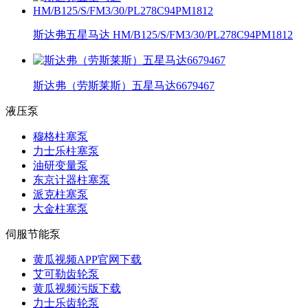
斯达弗五星马达 HM/B125/S/FM3/30/PL278C94PM1812
斯达弗（劳斯莱斯）五星马达6679467
液压泵
穆格柱塞泵
力士乐柱塞泵
油研变量泵
东京计器柱塞泵
派克柱塞泵
大金柱塞泵
伺服节能泵
黄瓜视频APP官网下载
艾可勒齿轮泵
黄瓜视频污版下载
力士乐齿轮泵